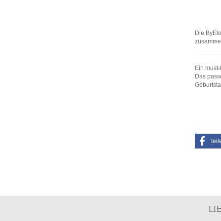
Die ByElo
zusammen.
Ein must-
Das passe
Geburtsta
teil
LI