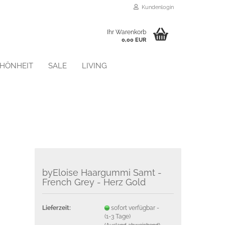
Kundenlogin
Ihr Warenkorb
0,00 EUR
CHÖNHEIT
SALE
LIVING
Konto erstellen
Passwort vergessen?
byEloise Haargummi Samt -
French Grey - Herz Gold
Lieferzeit:
sofort verfügbar -
(1-3 Tage)