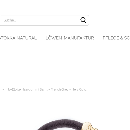
ATOKKA NATURAL
LÖWEN-MANUFAKTUR
PFLEGE & S
»
byEloise Haargummi Samt - French Grey - Herz Gold