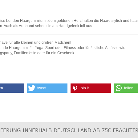
ise London Haargummis mit dem goldenen Herz halten die Haare stylish und ha
 Auch als Armband sehen sie am Handgelenk toll aus.
have für alle kleinen und großen Mädchen!
nde Haargummi für Yoga, Sport oder Fitness oder für festliche Anlässe wie
gsparty, Familienfeste oder für ein Geschenk.
en
tweet
pin it
teilen
EFERUNG INNERHALB DEUTSCHLAND AB 75€
FRACHTFR