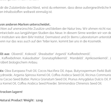
ir die Zutatenliste durchliest, wirst du erkennen, dass diese außergewöhnliche 
n Inhaltsstoffen weltweit einmalig ist.
von anderen Marken unterscheidet..
chten auf unerwünschte Zusätze und bleiben der Natur treu. Wir ahmen nicht nac
ntwickeln aus langjährigen Studien das Neue. In diesem Sinne werden wir von d
 Instituten wie dem BAV Institut, Dermatest und Dr. Berns Laboratorium unterstü
Denn nur das was auch auf den Teller kann, kommt bei uns in die Kosmetik.
llt aus:
Olivenöl*, Kokosöl*, Sheabutter* Arganöl* Kaffeebohnenöl*,
*, Kaffeebohnen, Kakaobutter*, Granatapfelkernöl*, Mandelöl*, Aprikosenkernöl*, J
rolliert biologischem Anbau.
nts:
Olea Europaea Fruit Oil, Cocos Nucifera Oil, Aqua, Butyrospermum Parkii Butt
droxide, Argania Spinosa Kernel Oil, Coffea Arabica Seed Oil, Ricinus Communis
 Cacao Seed Butter, Punica Granatum Seed Oil, Prunus Amygdalus Dulcis Oil, 
 Kernel Oil, Coffea Arabica Seed Powder, Simmondsia Chinensis Seed Oil.
 trocken lagern!
Natural Product Weight :
120g