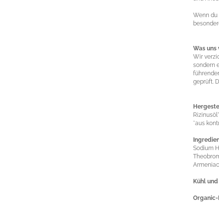
Wenn du d
besondere
Was uns 
Wir verzi
sondern e
führenden
geprüft. 
Hergeste
Rizinusöl
*aus kont
Ingredie
Sodium Hy
Theobroma
Armeniaca
Kühl und
Organic-