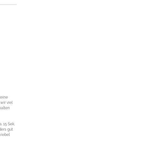
keine
wir viel
halten
. 15 Sek.
ders gut
wiebel