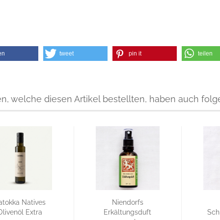
en
tweet
pin it
teilen
, welche diesen Artikel bestellten, haben auch folge
atokka Natives
Niendorfs
Olivenöl Extra
Erkältungsduft
Sch