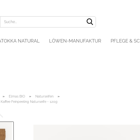
ATOKKA NATURAL
LÖWEN-MANUFAKTUR
PFLEGE & S
»
»
»
Elmas BIO
Naturseifen
Kaffee Feinpeeling Naturseife - 120g