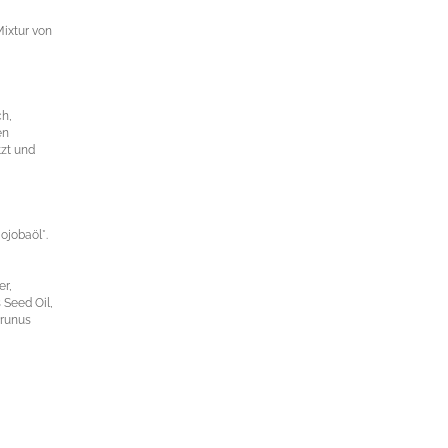
Mixtur von
h,
en
tzt und
ojobaöl*.
er,
 Seed Oil,
Prunus