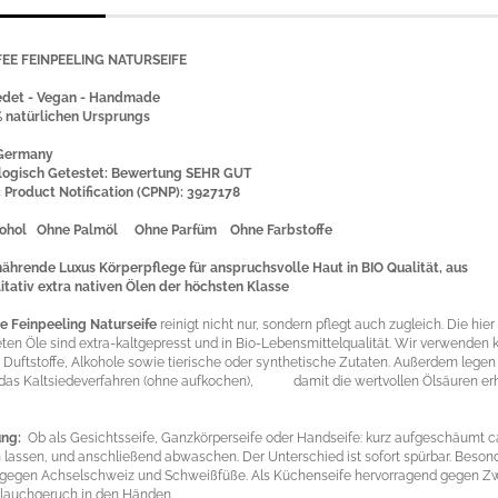
FEE FEINPEELING NATURSEIFE
edet - Vegan - Handmade
% natürlichen Ursprungs
 Germany
ogisch Getestet: Bewertung SEHR GUT
 Product Notification (CPNP): 3927178
kohol Ohne Palmöl Ohne Parfüm Ohne Farbstoffe
nährende Luxus Körperpflege für anspruchsvolle Haut in BIO Qualität, aus
tativ extra nativen Ölen der höchsten Klasse
e Feinpeeling Naturseife
reinigt nicht nur, sondern pflegt auch zugleich. Die hier
en Öle sind extra-kaltgepresst und in Bio-Lebensmittelqualität. Wir verwenden 
 Duftstoffe, Alkohole sowie tierische oder synthetische Zutaten. Außerdem legen 
 das Kaltsiedeverfahren (ohne aufkochen), damit die wertvollen Ölsäuren er
ng:
Ob als Gesichtsseife, Ganzkörperseife oder Handseife: kurz aufgeschäumt ca
 lassen, und anschließend abwaschen. Der Unterschied ist sofort spürbar. Beson
 gegen Achselschweiz und Schweißfüße. Als Küchenseife hervorragend gegen Z
lauchgeruch in den Händen.