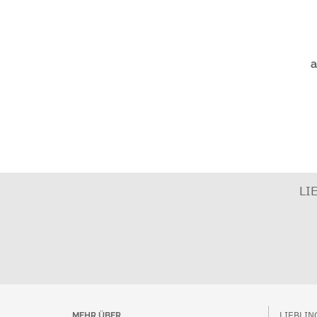
a
LI
LIEBLI
MEHR ÜBER...