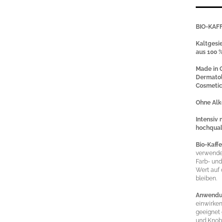
BIO-KAF
Kaltgesi
aus 100 
Made in
Dermatol
Cosmetic
Ohne Al
Intensiv 
hochquali
Bio-Kaffe
verwendet
Farb- und
Wert auf
bleiben.
Anwendu
einwirken
geeignet
und Knob