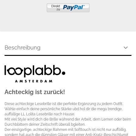
Beschreibung
Achteckig ist zurück!
Diese achteckige Lesebrille ist die perfekte Ergänzung zu jedem Outfit.
Wähle einfach deine persönliche Stärke ubd hol dir die mega trendige,
auffällige LL Lolita Lesebrille nach Hause.
Mit viel Style wird dich die Brille während der Arbeit, dem Lernen oder beim
Durchblättern deiner Zeitschrift überall bgleiten.
Der einzigartige, achteckige Rahmen mit Softtouch ist nicht nur auffällig,
sondern hat auch die dünnsten Gläser mit einer Anti-Kratz-Beschichtung!