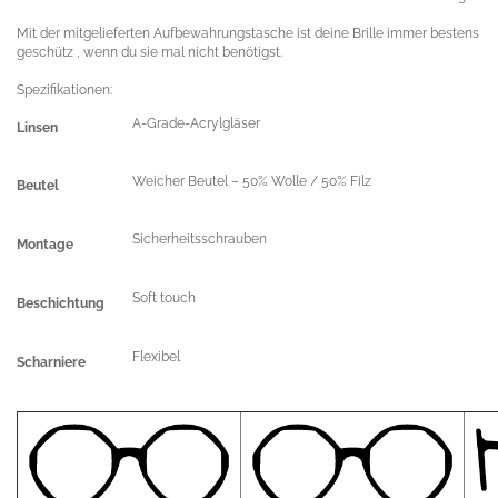
Mit der mitgelieferten Aufbewahrungstasche ist deine Brille immer bestens
geschütz , wenn du sie mal nicht benötigst.
Spezifikationen:
A-Grade-Acrylgläser
Linsen
Weicher Beutel – 50% Wolle / 50% Filz
Beutel
Sicherheitsschrauben
Montage
Soft touch
Beschichtung
Flexibel
Scharniere