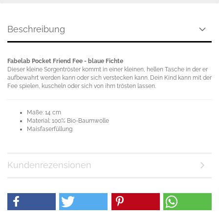
Beschreibung
Fabelab Pocket Friend Fee - blaue Fichte
Dieser kleine Sorgentröster kommt in einer kleinen, hellen Tasche in der er
aufbewahrt werden kann oder sich verstecken kann. Dein Kind kann mit der
Fee spielen, kuscheln oder sich von ihm trösten lassen.
Maße: 14 cm
Material: 100% Bio-Baumwolle
Maisfaserfüllung
Kundenrezensionen